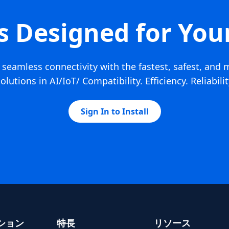
s Designed for You
seamless connectivity with the fastest, safest, and 
olutions in AI/IoT/ Compatibility. Efficiency. Reliabili
Sign In to Install
ション
特長
リソース