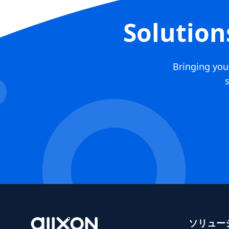
Solution
Bringing you 
s
ソリュー